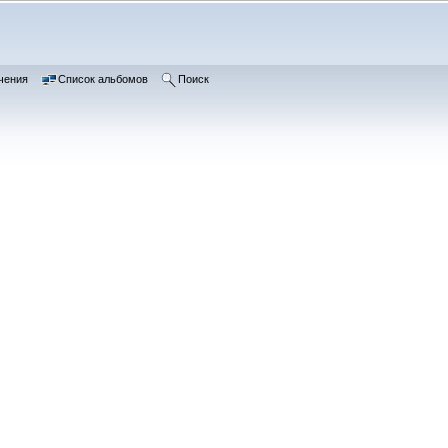
чения
Список альбомов
Поиск