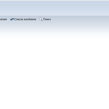
чения
Список альбомов
Поиск