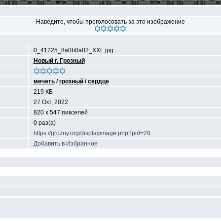
Наведите, чтобы проголосовать за это изображение
0_41225_8a0b0a02_XXL.jpg
Новый г. Грозный
мечеть
/
грозный
/
сердце
219 КБ
27 Окт, 2022
820 x 547 пикселей
0 раз(а)
https://grozny.org/displayimage.php?pid=28
Добавить в Избранное