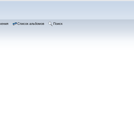
чения
Список альбомов
Поиск