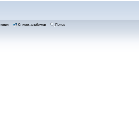
чения
Список альбомов
Поиск