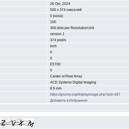
26 Окт, 2024
500 x 374 пикселей
0 раз(а)
100
300 dots per ResolutionUnit
version 1
374 pixels
Inch
0
0
E5700
0
Center of Pixel Array
ACD Systems Digital Imaging
8.9 mm
https://grozny.org/displayimage.php?pid=287
Добавить в Избранное