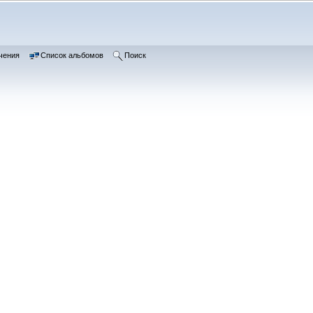
чения
Список альбомов
Поиск