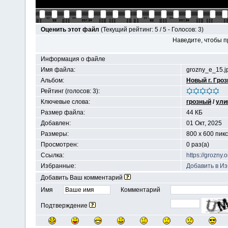
Оценить этот файл
(Текущий рейтинг: 5 / 5 - Голосов: 3)
Наведите, чтобы п
Информация о файле
Имя файла:
grozny_e_15.j
Альбом:
Новый г. Гро
Рейтинг (голосов: 3):
Ключевые слова:
грозный
/
ули
Размер файла:
44 КБ
Добавлен:
01 Окт, 2025
Размеры:
800 x 600 пик
Просмотрен:
0 раз(а)
Ссылка:
https://grozny
Избранные:
Добавить в И
Добавить Ваш комментарий
Имя
Комментарий
Подтверждение