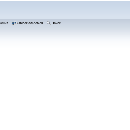
чения
Список альбомов
Поиск