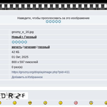
Наведите, чтобы проголосовать за это изображение
grozny_e_16.jpg
Новый г. Грозный
мечеть
/
чечения
/
грозный
42 КБ
01 Окт, 2025
800 x 597 пикселей
0 раз(а)
https://grozny.org/displayimage.php?pid=411
Добавить в Избранное