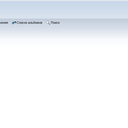
чения
Список альбомов
Поиск