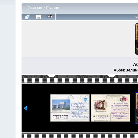
Главная
>
Разное
Ф
А
Абрек Зелим