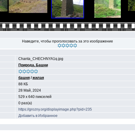
Наведите, чтобы проголосовать за это изображение
Chanta_CHECHNYA1q.jpg
Природа. Башни
башня
/
жилая
88 КБ
28 Май, 2024
529 x 640 пикселей
0 раз(а)
https://grozny.org/displayimage.php?pid=235
Добавить в Избранное