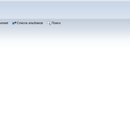
чения
Список альбомов
Поиск