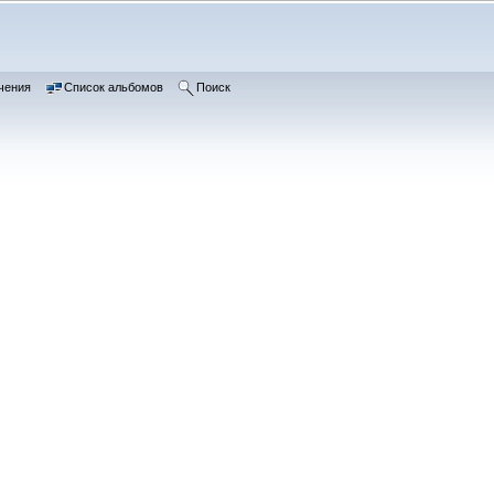
чения
Список альбомов
Поиск