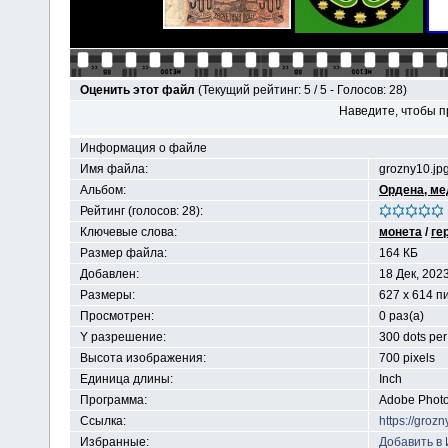
Оценить этот файл
(Текущий рейтинг: 5 / 5 - Голосов: 28)
Наведите, чтобы п
Информация о файле
Имя файла:
grozny10.jp
Альбом:
Ордена, ме
Рейтинг (голосов: 28):
Ключевые слова:
монета
/
ге
Размер файла:
164 КБ
Добавлен:
18 Дек, 202
Размеры:
627 x 614 п
Просмотрен:
0 раз(а)
Y разрешение:
300 dots per
Высота изображения:
700 pixels
Единица длины:
Inch
Программа:
Adobe Phot
Ссылка:
https://groz
Избранные:
Добавить в