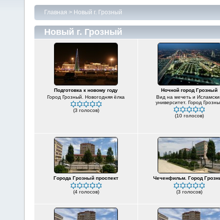
Главная
>
Новый г. Грозный
Новый г. Грозный
Подготовка к новому году
Ночной город Грозный
Город Грозный. Новогодняя ёлка
Вид на мечеть и Исламски
университет. Город Грозн
(3 голосов)
(10 голосов)
Города Грозный проспект
Чеченфильм. Город Грозн
(4 голосов)
(3 голосов)