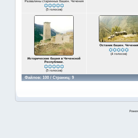
Развалины старинных башен. Чечения
(5 голосов)
Останик башен. Чечени
(4 голосов)
Исторические башня в Чеченской
Республике.
(5 голосов)
Файлов: 100 / Страниц: 9
Power