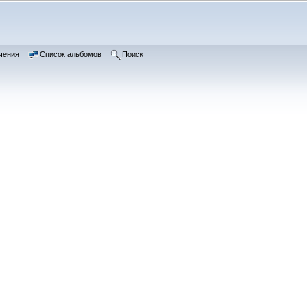
чения
Список альбомов
Поиск