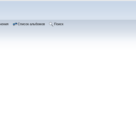
чения
Список альбомов
Поиск