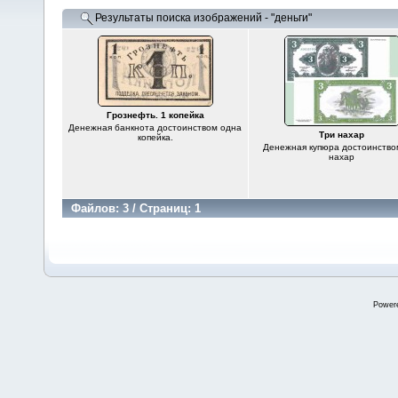
Результаты поиска изображений - "деньги"
Грознефть. 1 копейка
Денежная банкнота достоинством одна
Три нахар
копейка.
Денежная купюра достоинство
нахар
Файлов: 3 / Страниц: 1
Power