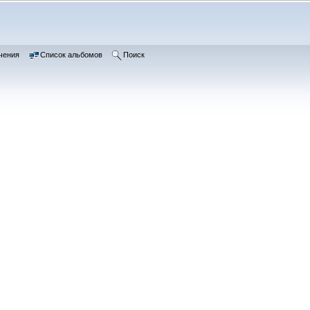
чения
Список альбомов
Поиск