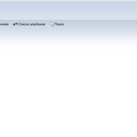
чения
Список альбомов
Поиск