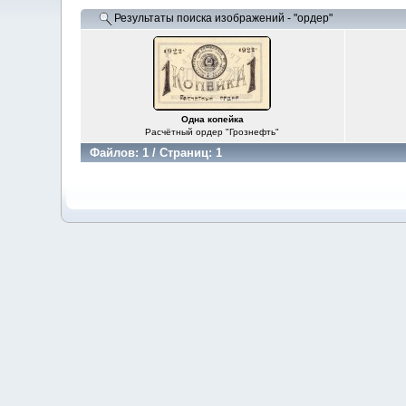
Результаты поиска изображений - "ордер"
Одна копейка
Расчётный ордер "Грознефть"
Файлов: 1 / Страниц: 1