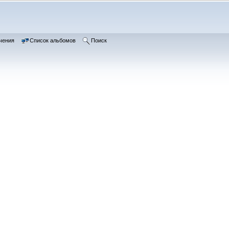
чения
Список альбомов
Поиск