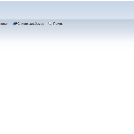
чения
Список альбомов
Поиск