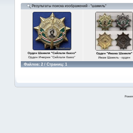
Результаты поиска изображений - "шамиль"
Орден Шамиля "Сийлали бакхо"
Орден "Имама Шамиля"
Орден Ичкерии "Сийлали бакхо"
Имам Шамиль - орден
Файлов: 2 / Страниц: 1
Power