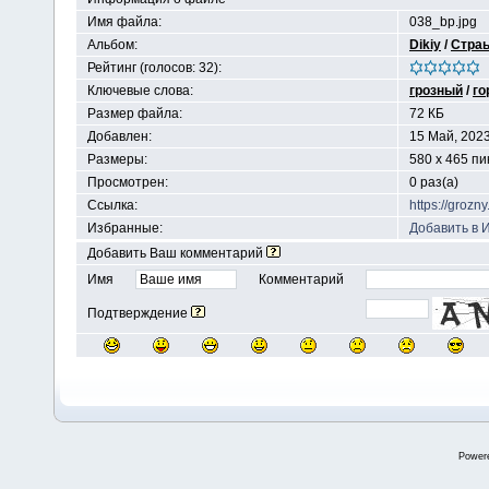
Имя файла:
038_bp.jpg
Альбом:
Dikiy
/
Страы
Рейтинг (голосов: 32):
Ключевые слова:
грозный
/
го
Размер файла:
72 КБ
Добавлен:
15 Май, 202
Размеры:
580 x 465 п
Просмотрен:
0 раз(а)
Ссылка:
https://groz
Избранные:
Добавить в 
Добавить Ваш комментарий
Имя
Комментарий
Подтверждение
Power