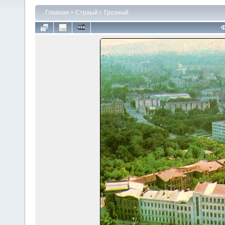
Главная
>
Страый г. Грозный
Ф