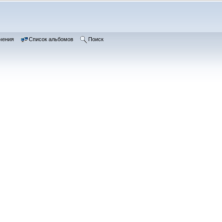
чения
Список альбомов
Поиск