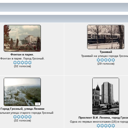
Трамвай
Фонтан в парке.
Трамвай на улицах города Грозн
Фонтан в парке. Город Грозный.
(29 голосов)
(32 голосов)
Город Грозный, улица Ленини
альная улица старого города Грозный
Проспект В.И. Ленина, город Гро
(32 голосов)
Одна из первых многоэтажек (16) в горо