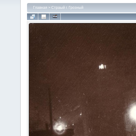
Главная
>
Страый г. Грозный