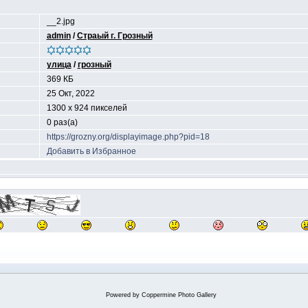
__2.jpg
admin
/
Страый г. Грозный
улица
/
грозный
369 КБ
25 Окт, 2022
1300 x 924 пикселей
0 раз(а)
https://grozny.org/displayimage.php?pid=18
Добавить в Избранное
Powered by
Coppermine Photo Gallery