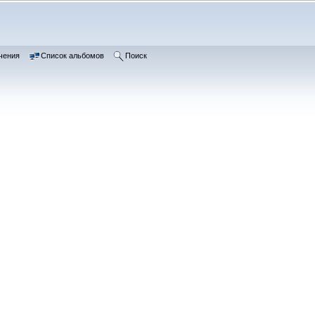
чения
Список альбомов
Поиск