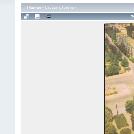
Главная
>
Страый г. Грозный
Ф