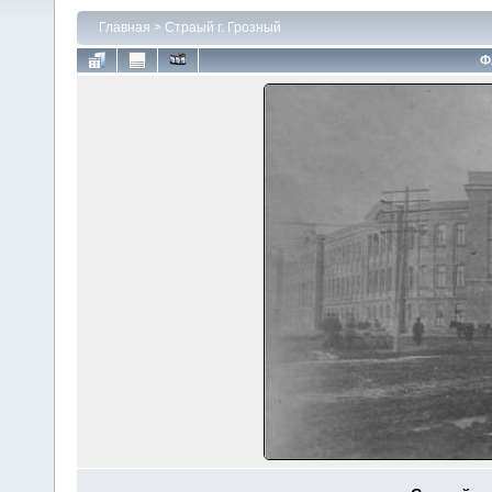
Главная
>
Страый г. Грозный
Ф