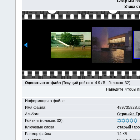
Старый го
Улица с
Оценить этот файл
(Текущий рейтинг: 4.9 / 5 - Голосов: 32)
Наведите, чтобы п
Информация о файле
Имя файла:
489735828.j
Альбом:
Страый г. Г
Рейтинг (голосов: 32):
Ключевые слова:
старый
/
гр
Размер файла:
14 КБ