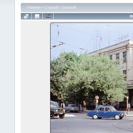
Главная
>
Страый г. Грозный
Ф