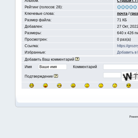
Альбом:
Страый г. 
Рейтинг (голосов: 28):
Ключевые слова:
почта
/
гро
Размер файла:
71 КБ
Добавлен:
27 Окт, 202
Размеры:
640 x 426 п
Просмотрен:
0 раз(а)
Ссылка:
https://groz
Избранные:
Добавить в
Добавить Ваш комментарий
Имя
Комментарий
Подтверждение
Power