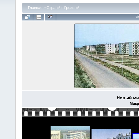
Главная
>
Страый г. Грозный
Ф
Новый мик
Микр