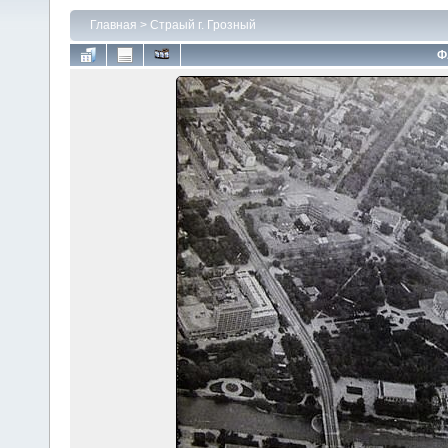
Главная
>
Страый г. Грозный
Ф