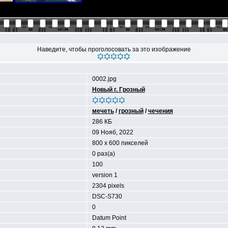
Наведите, чтобы проголосовать за это изображение
0002.jpg
Новый г. Грозный
мечеть
/
грозный
/
чечения
286 КБ
09 Нояб, 2022
800 x 600 пикселей
0 раз(а)
100
version 1
2304 pixels
DSC-S730
0
Datum Point