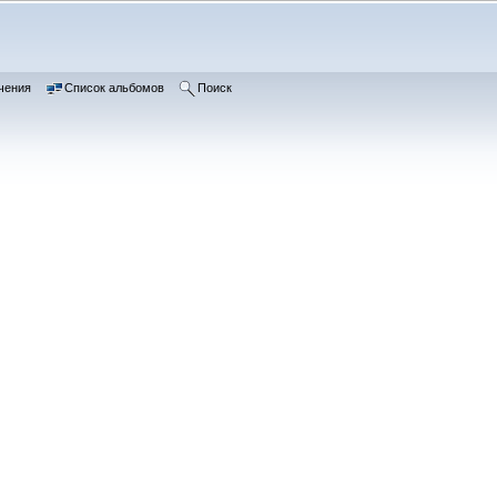
чения
Список альбомов
Поиск