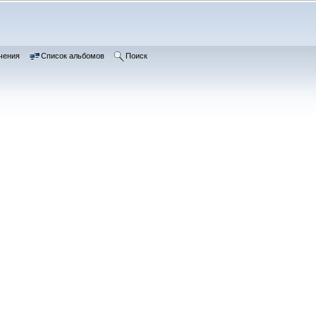
чения
Список альбомов
Поиск