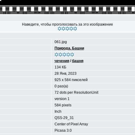
Наведите, чтобы проголосовать за это изображение
061.jpg
Природа. Башни
чечения
/
башня
134 КБ
28 Янв, 2023
925 x 584 пикселей
0 раз(а)
72 dots per ResolutionUnit
version 1
584 pixels
Inch
QSS-29_31
Center of Pixel Array
Picasa 3.0