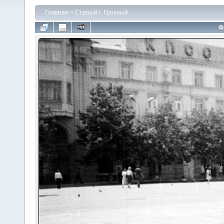
Главная
>
Страый г. Грозный
Ф